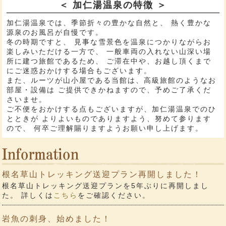
＜ 加仁湯温泉の特徴 ＞
加仁湯温泉では、季節折々の豊かな自然と、 熱く豊かな
源泉のお風呂が自慢です。
冬の時期ですと、 見事な雪景色を温泉につかりながらお
楽しみいただける一方で、 一般車両の入れない山深い場
所に建つ旅館であるため、 ご滞在中や、お越し頂くまで
にご迷惑おかけする場合もございます。
また、ルーツが山小屋である当館は、高級旅館のようなお
部屋・設備は ご提供できかねますので、予めご了承くだ
さいませ。
ご不便をおかけする点もございますが、加仁湯温泉でのひ
とときが よりよいものでありますよう、努めて参ります
ので、 何卒ご理解賜りますようお願い申し上げます。
根名草山トレッキング送迎プラン再開しました！
根名草山トレッキング送迎プランを5年ぶりに再開しまし
た。 詳しくは
こちら
をご確認ください。
岩魚の刺身、始めました！