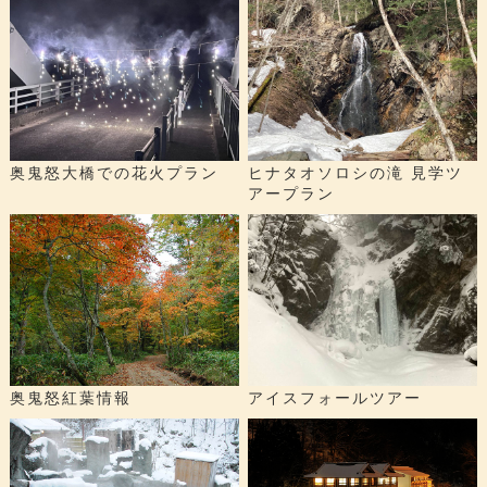
奥鬼怒大橋での花火プラン
ヒナタオソロシの滝 見学ツ
アープラン
奥鬼怒紅葉情報
アイスフォールツアー