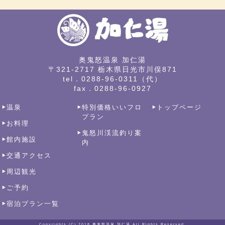
奥鬼怒温泉 加仁湯
〒321-2717 栃木県日光市川俣871
tel．0288-96-0311（代）
fax．0288-96-0927
温泉
特別価格いいフロ
トップページ
プラン
お料理
鬼怒川渓流釣り案
館内施設
内
交通アクセス
周辺観光
ご予約
宿泊プラン一覧
Copyrights (C) 2018
奥鬼怒温泉 加仁湯
All Rights Reserved.