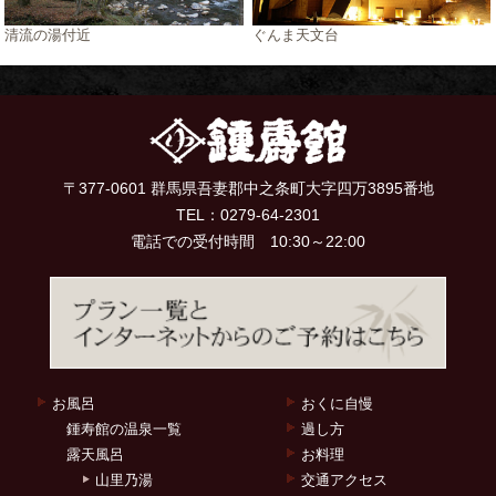
清流の湯付近
ぐんま天文台
〒377-0601 群馬県吾妻郡中之条町大字四万3895番地
TEL：
0279-64-2301
電話での受付時間 10:30～22:00
お風呂
おくに自慢
鍾寿館の温泉一覧
過し方
露天風呂
お料理
山里乃湯
交通アクセス