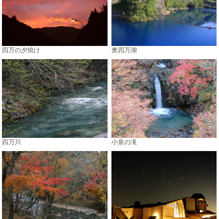
四万の夕焼け
奥四万湖
四万川
小泉の滝