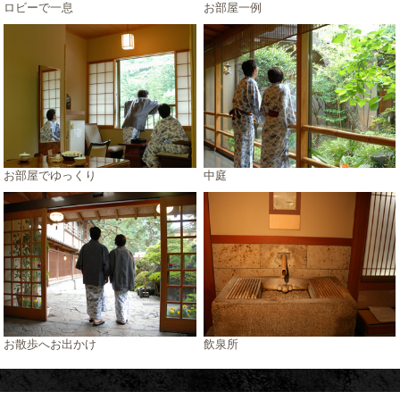
ロビーで一息
お部屋一例
お部屋でゆっくり
中庭
お散歩へお出かけ
飲泉所