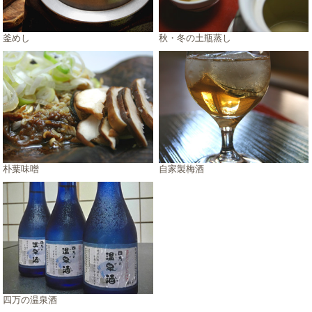
釜めし
秋・冬の土瓶蒸し
朴葉味噌
自家製梅酒
四万の温泉酒