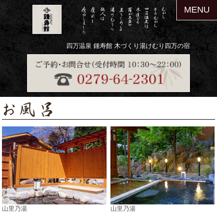
MENU
四万温泉 鍾寿館 木づくり湯けむり四万の宿
山里乃湯
山里乃湯